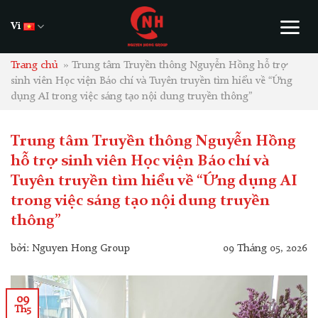
Skip
to
Vi
content
Trang chủ
»
Trung tâm Truyền thông Nguyễn Hồng hỗ trợ
sinh viên Học viện Báo chí và Tuyên truyền tìm hiểu về “Ứng
dụng AI trong việc sáng tạo nội dung truyền thông”
Trung tâm Truyền thông Nguyễn Hồng
hỗ trợ sinh viên Học viện Báo chí và
Tuyên truyền tìm hiểu về “Ứng dụng AI
trong việc sáng tạo nội dung truyền
thông”
bởi: Nguyen Hong Group
09 Tháng 05, 2026
09
Th5