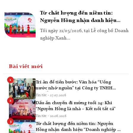
Từ chất lượng đến niềm tin:
Nguyễn Hồng nhận danh hiệu
“Doanh nghiệp vì người tiêu dùng
Tối ngày 21/05/2026, tại Lễ công bố Doanh
2026”
nghiệp Xanh...
Bài viết mới
1
Tri ân để tiến bước: Văn hóa “Uống
nước nhớ nguồn” tại Công ty TNHH
Nguyễn Hồng
Tin tức - 27.07.2026
2
Dấu ấn chuyến đi mừng tuổi 24: Khi
“Nguyễn Hồng là nhà – Kết nối tất cả”
Tin tức - 20.06.2026
3
Từ chất lượng đến niềm tin: Nguyễn
Hồng nhận danh hiệu “Doanh nghiệp vì